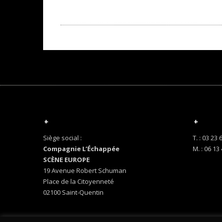
+
+
Siège social :
T. : 03 23 
Compagnie L’Échappée
M. : 06 13
SCÈNE EUROPE
19 Avenue Robert Schuman
Place de la Citoyenneté
02100 Saint-Quentin