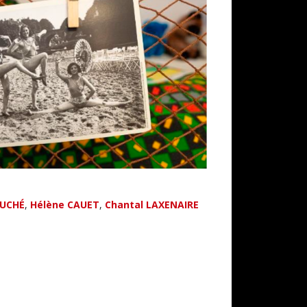
OUCHÉ
,
Hélène CAUET
,
Chantal LAXENAIRE