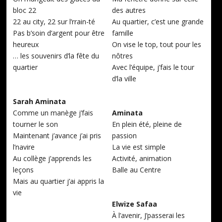
bloc 22
des autres
22 au city, 22 sur l’rrain-té
Au quartier, c’est une grande
Pas b’soin d’argent pour être
famille
heureux
On vise le top, tout pour les
… les souvenirs d’la fête du
nôtres
quartier
Avec l’équipe, j’fais le tour
d’la ville
Sarah Aminata
Comme un manège j’fais
Aminata
tourner le son
En plein été, pleine de
Maintenant j’avance j’ai pris
passion
l’navire
La vie est simple
Au collège j’apprends les
Activité, animation
leçons
Balle au Centre
Mais au quartier j’ai appris la
vie
Elwize Safaa
À l’avenir, J’passerai les