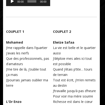
00:00
00:00
audio
COUPLET 1
COUPLET 2
Mohamed
Elwize Safaa
J’me rappelle dans l’quartier
La vie est belle et le quartier
j’avais les nerfs
aussi
Que des professionnels, pas
J’déploie mes ailes ici tout
d’amateurs
est possible
J’me tire de là, j’oublie tout
Quand j’étais p’tite… tours
ça mais
de terrain
J’pourrais jamais oublier ma
Tout est écrit, j’m’en remets
terre
au destin
J’travaille jusqu’à pas d’heure
Pour voir ma mère sourire
L’Or Enzo
Richesse est dans le cœur