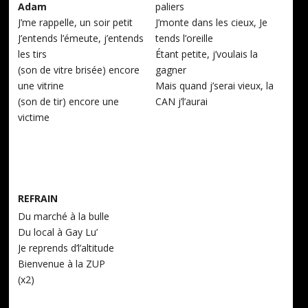
Adam
paliers
J’me rappelle, un soir petit
J’monte dans les cieux, Je
J’entends l’émeute, j’entends
tends l’oreille
les tirs
Étant petite, j’voulais la
(son de vitre brisée) encore
gagner
une vitrine
Mais quand j’serai vieux, la
(son de tir) encore une
CAN j’l’aurai
victime
REFRAIN
Du marché à la bulle
Du local à Gay Lu’
Je reprends d’l’altitude
Bienvenue à la ZUP
(x2)