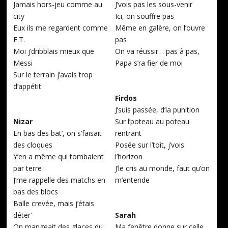
Jamais hors-jeu comme au
J’vois pas les sous-venir
city
Ici, on souffre pas
Eux ils me regardent comme
Même en galère, on l’ouvre
E.T.
pas
Moi j’dribblais mieux que
On va réussir… pas à pas,
Messi
Papa s’ra fier de moi
Sur le terrain j’avais trop
d’appétit
Firdos
J’suis passée, d’la punition
Nizar
Sur l’poteau au poteau
En bas des bat’, on s’faisait
rentrant
des cloques
Posée sur l’toit, j’vois
Y’en a même qui tombaient
l’horizon
par terre
J’le cris au monde, faut qu’on
J’me rappelle des matchs en
m’entende
bas des blocs
Balle crevée, mais j’étais
déter’
Sarah
On mangeait des glaces du
Ma fenêtre donne sur celle