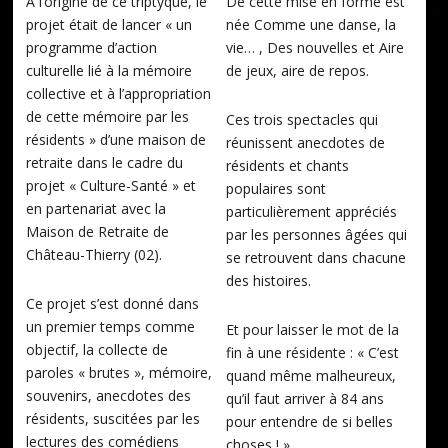
À l’origine de ce triptyque, le
De cette mise en forme est
projet était de lancer « un
née Comme une danse, la
programme d’action
vie… , Des nouvelles et Aire
culturelle lié à la mémoire
de jeux, aire de repos.
collective et à l’appropriation
de cette mémoire par les
Ces trois spectacles qui
résidents » d’une maison de
réunissent anecdotes de
retraite dans le cadre du
résidents et chants
projet « Culture-Santé » et
populaires sont
en partenariat avec la
particulièrement appréciés
Maison de Retraite de
par les personnes âgées qui
Château-Thierry (02).
se retrouvent dans chacune
des histoires.
Ce projet s’est donné dans
un premier temps comme
Et pour laisser le mot de la
objectif, la collecte de
fin à une résidente : « C’est
paroles « brutes », mémoire,
quand même malheureux,
souvenirs, anecdotes des
qu’il faut arriver à 84 ans
résidents, suscitées par les
pour entendre de si belles
lectures des comédiens
choses ! »