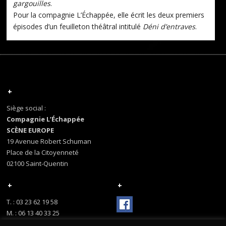
gargouilles
.
Pour la compagnie L’Échappée, elle écrit les deux premiers
épisodes d’un feuilleton théâtral intitulé
Déni d’entraves
.
+
Siège social :
Compagnie L’Échappée
SCÈNE EUROPE
19 Avenue Robert Schuman
Place de la Citoyenneté
02100 Saint-Quentin
+
+
T. : 03 23 62 19 58
M. : 06 13 40 33 25