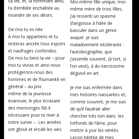
sa vie, et, la nommant ainsi,
Moi-même fille unique, moi-
l’a d’emblée enchaînée au
même mère de trois filles,
moindre de ses désirs.
j’ai ressenti un spasme
d’angoisse à l’idée de
De moi tu es née
basculer dans un genre
À moi tu appartiens et tu
auquel je suis
resteras ancrée tous espoirs
maladivement intolérante :
et naufrages confondus.
l’autobiographie, que
De moi tu tiens la vie – pour
j’assimile souvent, (à tort, si
moi tu vivras et ainsi nous
l’on veut), à du narcissisme
protégerons-nous des
déguisé en art.
hommes et de l’humanité en
général – au prix
Je me suis enfermée dans
même de la jeunesse
mes histoires naissantes et,
évanouie, le plus écrasant
comme souvent, je me suis
des mensonges fût-il
dit qu’il faudrait aller
nécessaire pour te river à
chercher très loin dans les
notre survie – Les années
tréfonds de l’âme, pour
ont glissé et érodé les vies.
mettre à jour les vérités.
Leçon héritée de mes