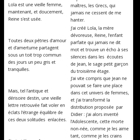
Lola est une vieille femme,
maîtres, les Grecs, qui
maintenant, et doucement,
jamais ne cessent de me
Reine s’est usée.
hanter.
J’ai créé Lola, la mère
dévoreuse, Reine, l’enfant
Toutes deux pétries d’amour
parfaite qui jamais ne dit
et d’amertume partagent
mot et trouve un écho à ses
sous un toit trop commun
silences dans les écoutes
des jours un peu gris et
de Jean, le sage petit garçon
tranquilles.
du troisième étage.
J’ai vite compris que Jean ne
pouvait se faire une place
Mais, tel l’antique et
dans cet univers de femmes,
dérisoire destin, une vieille
et j’ai transformé la
lettre retrouvée fait voler en
distribution proposée par
éclats l’étrange équilibre de
Didier : j’ai alors inventé
ces deux solitudes enlacées.
l’Adolescente, cette morte
non-née, comme je les aime
tant, comme je les crains