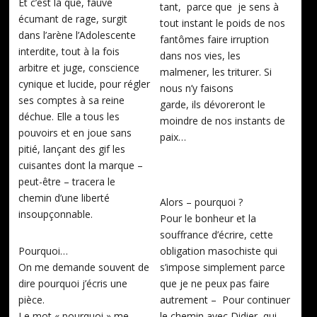
Et c’est là que, fauve
tant, parce que je sens à
écumant de rage, surgit
tout instant le poids de nos
dans l’arène l’Adolescente
fantômes faire irruption
interdite, tout à la fois
dans nos vies, les
arbitre et juge, conscience
malmener, les triturer. Si
cynique et lucide, pour régler
nous n’y faisons
ses comptes à sa reine
garde, ils dévoreront le
déchue. Elle a tous les
moindre de nos instants de
pouvoirs et en joue sans
paix…
pitié, lançant des gif les
cuisantes dont la marque –
peut-être – tracera le
chemin d’une liberté
Alors – pourquoi ?
insoupçonnable.
Pour le bonheur et la
souffrance d’écrire, cette
Pourquoi…
obligation masochiste qui
On me demande souvent de
s’impose simplement parce
dire pourquoi j’écris une
que je ne peux pas faire
pièce.
autrement – Pour continuer
Le mot « pourquoi » me
le chemin avec Didier, qui