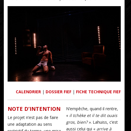
CALENDRIER
|
DOSSIER FIEF
|
FICHE TECHNIQUE FIEF
NOTE D’INTENTION
N’empêche, quand il rentre,
«
il tchèke et il te dit ouais
Le projet n’est pas de faire
gros, bien? »
. Lahuiss, c’est
une adaptation au sens
aussi celui qui «
arrive à
restrictif du terme, une mise