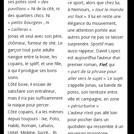
ses potes sont «
des
ce sport, alors que chez lui,
pavillons »
. Ni de la cité, ni
à Nemours, «
tout le monde
des quartiers chics. Ni
est foot »
. Il lui en reste une
«
petits bourges
« , ni
élégance du mouvement,
«
cailleras »
.
une attention portée aux
Jonas vit seul avec son père,
autres pour ne pas se laisser
chômeur, fumeur de shit. Le
surprendre. Sportif mais
garçon tout juste adulte
aussi rappeur, David Lopez
navigue entre la boxe, les
est aujourd’hui l’auteur d’un
copains, le spliff, et une fille,
premier roman,
Fief
, qui
à qui il prodigue ses bons
«
part de la phrase pour
soins.
aller vers le sujet »
. Le sujet
Côté boxe, il essaie de
s’appelle Jonas, sa bande de
satisfaire son entraîneur,
potes, son territoire entre
mais il n’a pas suffisamment
ville et campagne, en zone
la niaque pour percer.
«
périurbaine »
.
Côté copains, il a les mêmes
L’auteur n’est pas allé loin
depuis toujours : Ixe, Poto,
pour piocher dans un
Habib, Romain, Lahuiss,
quotidien qui ressemble à un
Untel, Miskine, Sucré… Ils
aquarium monotone,