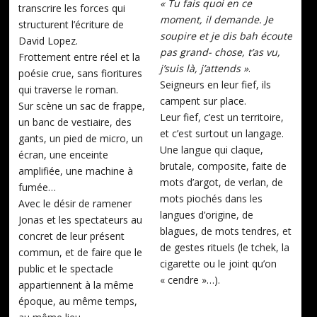
« Tu fais quoi en ce
transcrire les forces qui
moment, il demande. Je
structurent l’écriture de
soupire et je dis bah écoute
David Lopez.
pas grand- chose, t’as vu,
Frottement entre réel et la
j’suis là, j’attends »
.
poésie crue, sans fioritures
Seigneurs en leur fief, ils
qui traverse le roman.
campent sur place.
Sur scène un sac de frappe,
Leur fief, c’est un territoire,
un banc de vestiaire, des
et c’est surtout un langage.
gants, un pied de micro, un
Une langue qui claque,
écran, une enceinte
brutale, composite, faite de
amplifiée, une machine à
mots d’argot, de verlan, de
fumée…
mots piochés dans les
Avec le désir de ramener
langues d’origine, de
Jonas et les spectateurs au
blagues, de mots tendres, et
concret de leur présent
de gestes rituels (le tchek, la
commun, et de faire que le
cigarette ou le joint qu’on
public et le spectacle
« cendre »…).
appartiennent à la même
époque, au même temps,