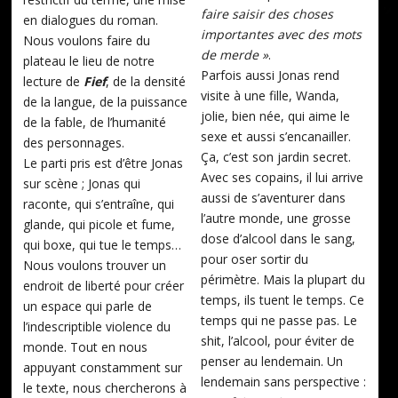
faire saisir des choses
en dialogues du roman.
importantes avec des mots
Nous voulons faire du
de merde »
.
plateau le lieu de notre
Parfois aussi Jonas rend
lecture de
Fief
, de la densité
visite à une fille, Wanda,
de la langue, de la puissance
jolie, bien née, qui aime le
de la fable, de l’humanité
sexe et aussi s’encanailler.
des personnages.
Ça, c’est son jardin secret.
Le parti pris est d’être Jonas
Avec ses copains, il lui arrive
sur scène ; Jonas qui
aussi de s’aventurer dans
raconte, qui s’entraîne, qui
l’autre monde, une grosse
glande, qui picole et fume,
dose d’alcool dans le sang,
qui boxe, qui tue le temps…
pour oser sortir du
Nous voulons trouver un
périmètre. Mais la plupart du
endroit de liberté pour créer
temps, ils tuent le temps. Ce
un espace qui parle de
temps qui ne passe pas. Le
l’indescriptible violence du
shit, l’alcool, pour éviter de
monde. Tout en nous
penser au lendemain. Un
appuyant constamment sur
lendemain sans perspective :
le texte, nous chercherons à