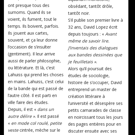
ont presque tous des
obsédant, tantôt drôle,
surnoms. Quand ils se
tantôt noir.
voient, ils fument, tout le
S’il publie son premier livre à
temps. Ils boivent, parfois.
32 ans, David Lopez écrit
Ils jouent aux cartes,
depuis toujours : «
Avant
souvent, et ça leur donne
même de savoir lire.
l’occasion de s’insulter
J’inventais des dialogues
(gentiment). Il leur arrive
aux bandes dessinées que
aussi de parler philosophie,
je feuilletais »
.
ou littérature. Et là, c’est
Alors qu’il poursuit des
Lahuiss qui prend les choses
études de sociologie,
en mains. Lahuiss, c’est celui
histoire de s’occuper, David
de la bande qui est passé de
entreprend un master de
l’autre côté. Il est parti en
création littéraire à
ville faire des études.
l’université et désespère ses
Depuis, il est «
dans un
petits camarades de classe
autre délire »
. Il est passé
en noircissant tous les jours
«
en mode col roulé, petite
des pages entières pour en
veste
cintrée, mèche sur le
discuter ensuite avec ses