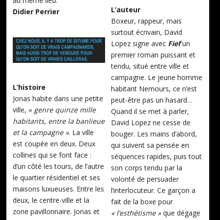
au même lieu.
L’auteur
Didier Perrier
Boxeur, rappeur, mais
surtout écrivain, David
Lopez signe avec
Fief
un
premier roman puissant et
tendu, situé entre ville et
campagne. Le jeune homme
L’histoire
habitant Nemours, ce n’est
Jonas habite dans une petite
peut-être pas un hasard…
ville, «
genre quinze mille
Quand il se met à parler,
habitants, entre la banlieue
David Lopez ne cesse de
et la campagne »
. La ville
bouger. Les mains d’abord,
est coupée en deux. Deux
qui suivent sa pensée en
collines qui se font face :
séquences rapides, puis tout
d’un côté les tours, de l’autre
son corps tendu par la
le quartier résidentiel et ses
volonté de persuader
maisons luxueuses. Entre les
l’interlocuteur. Ce garçon a
deux, le centre-ville et la
fait de la boxe pour
zone pavillonnaire. Jonas et
« l’esthétisme »
que dégage