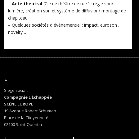
– Acte theatral
(Cie de théâtre de rue ) : régie son/
lumière, création son et système de diffusion/ montage de
chapiteau
– Quelques sociétés d événementiel : impact, euroson ,
novelty…
+
Siège social :
Compagnie L’Échappée
SCÈNE EUROPE
19 Avenue Robert Schuman
Place de la Citoyenneté
02100 Saint-Quentin
+
+