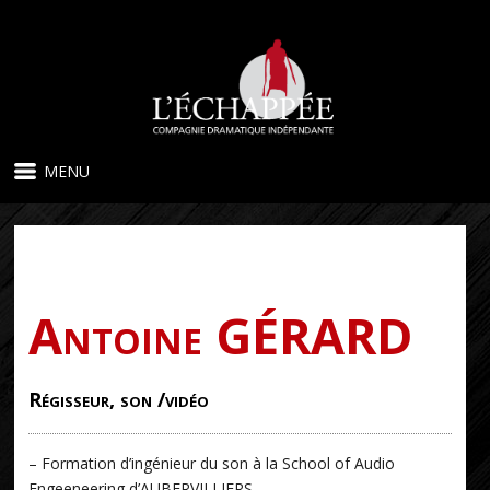
MENU
Antoine GÉRARD
Régisseur, son /vidéo
– Formation d’ingénieur du son à la School of Audio
Engeeneering d’AUBERVILLIERS