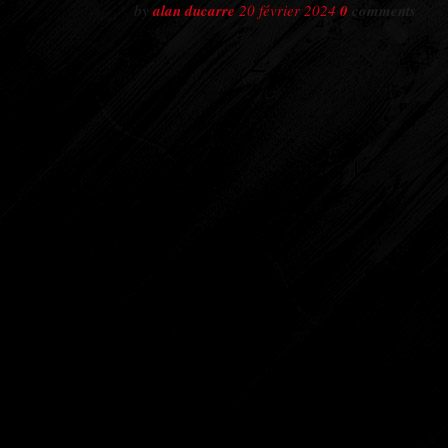
by
alan ducarre
20 février 2024
0
comments